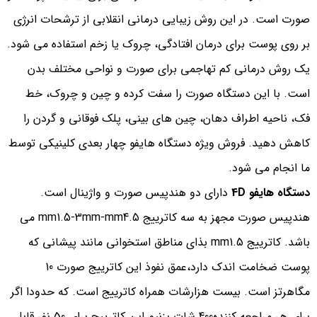
صورت است. در این روش زیبایی درمانی انقلابی از ترشحات انرژی
بر روی پوست برای درمان افتادگی، چروک یا زخم استفاده می شود.
یک روش درمانی کم تهاجمی برای صورت و نواحی مختلف بدن
است. با این دستگاه صورت را سفت کرده و چین و چروک، خط
فک، ناحیه اطراف دهان، چین های بینی، پلک فوقانی و گردن را
کاهش دهید. فروش ویژه دستگاه هایفو چهار بعدی کلینیکی توسط
ما انجام می شود.
دستگاه هایفو 4D
دارای دو هندپیس صورت و واژینال است.
هندپیس صورت مجهز به سه کاترییج mm1.5-3mm-mm4.5 می
باشد. کاترییج mm1.5 بذای مناطق استخوانی مانند پیشانی که
پوست ضخامت اندک دارد،عمق نفوذ این کاترییج صورت 10
مگاهرتز است. بیست هزارشات همراه کاترییج است. که حدودا اگر
برای هر مراجعه کننده400 شات بزنیم این کاترییج برای 50 نفر قابل