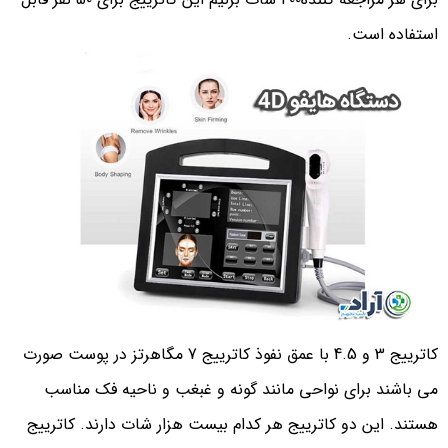
استفاده است.
کاترییج 3 و 4.5 با عمق نفوذ کاترییج 7 مگاهرتز در پوست صورت
می باشند برای نواحی مانند گونه و غبغب و ناحیه فک مناسب
هستند. این دو کاترییج هر کدام بیست هزار شات دارند. کاترییج