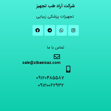
شرکت آراد طب تجهیز
تجهیزات پزشکی زیبایی
تماس با ما
sale@zibaeisaz.com
09120485587
09120062932