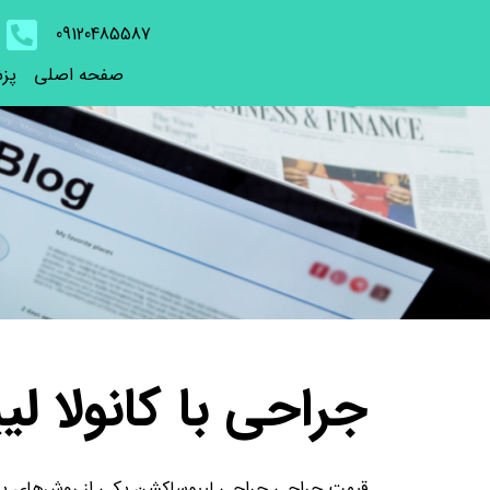
09120485587
صفحه اصلی
پز
جراحی با کانولا ل
قیمت جراحی جراحی لیپوساکشن یکی از روش‌های پرکار