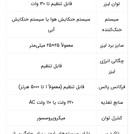
توان لیزر
قابل تنظیم تا 30 وات
سیستم
سیستم خنکایش هوا یا سیستم خنکایش
خنک‌کننده
آبی
سایز برد لیزر
معمولاً 25×25 میلی‌متر
چگالی انرژی
قابل تنظیم
لیزر
فرکانس پالس
قابل تنظیم (معمولاً 1 تا 5000 هرتز)
منابع تغذیه
220 ولت یا 110 ولت AC
کنترل توان
میکروپروسسور
تاکید بر
دارای سیستم‌های ایمنی برای جلوگیری از