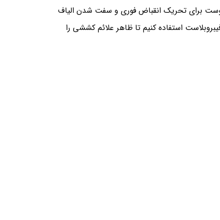
 از دستگاه پلاسمایی پزشکی Fibroblast، در فاصله مشخصی از پوست برای تحریک انقباض فوری و سفت شدن الیاف
یبروبلاست استفاده کنیم تا ظاهر علائم کششی را