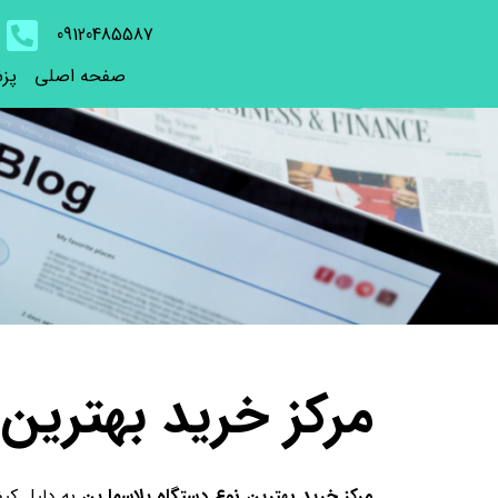
09120485587
صفحه اصلی
پز
مرکز خرید بهترین 
مرکز خرید بهترین نوع دستگاه پلاسما پن
به دلیل کیف