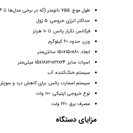
طول موج: 755 نانومتر (که در برخی مدل‌ها تا 1064 نانومتر می‌رسد)
حداکثر انرژی خروجی: 5 ژول
فرکانس تکرار پالس: تا 10 هرتز
وزن: حدود 60 کیلوگرم
ابعاد: 150x150x80 سانتی‌متر
اسپات سایز: 15x18x20x22x24 میلی‌متر
سیستم خنک‌کننده: آب
سیستم اسمارت پالس: برای کاهش درد و سوزش
نوع خروجی اپتیکی: 100 وات
مصرف برق: 220 ولت
مزایای دستگاه