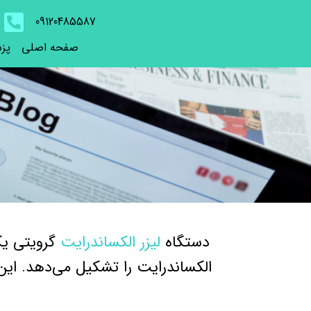
09120485587
صفحه اصلی
پز
دستگاه
لیزر الکساندرایت
گرویتی یک
الکساندرایت را تشکیل می‌دهد. این