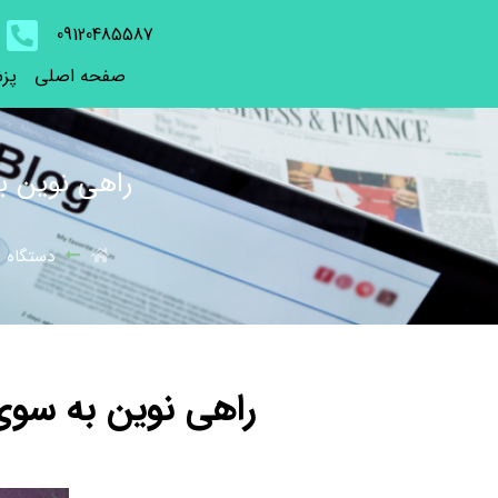
09120485587
صفحه اصلی
پز
راهی نوین به
دستگاه 
راهی نوین به سوی ج