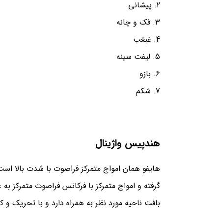
پیشانی
فک و چانه
غبغب
لیفت سینه
بازو
شکم
هندپیس واژینال
هایفو همان امواج متمرکز فراصوت با شدت بالا است 
بافت ناحیه مورد نظر به همراه دارد و با تحریک و ک