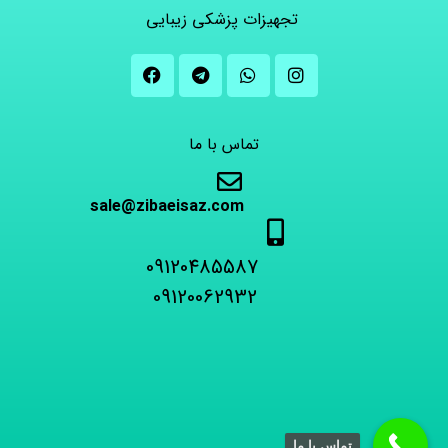
تجهیزات پزشکی زیبایی
تماس با ما
sale@zibaeisaz.com
09120485587
09120062932
تماس با ما