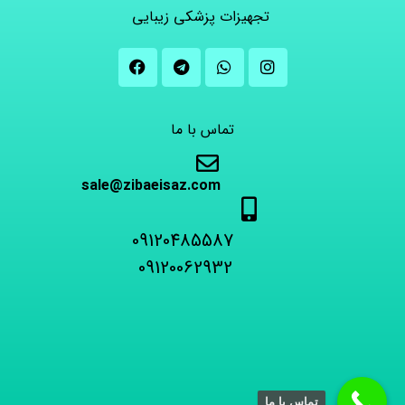
تجهیزات پزشکی زیبایی
تماس با ما
sale@zibaeisaz.com
09120485587
09120062932
تماس با ما