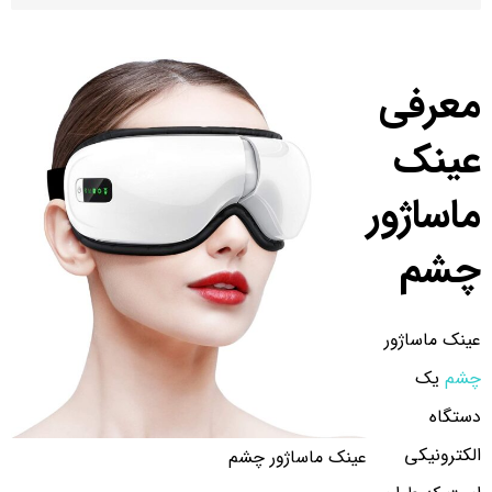
معرفی
عینک
ماساژور
چشم
عینک ماساژور
چشم
یک
دستگاه
الکترونیکی
عینک ماساژور چشم