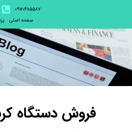
09120485587
صفحه اصلی
پز
فروش دستگاه کربوک