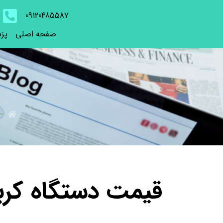
09120485587
صفحه اصلی
پز
قیمت دستگاه کرب