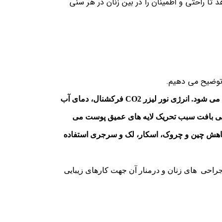
دهد تا راحتی و اطمینان را در بین زنان در هر سنی
دستگاه لیزر CO2 فرکشنال دارای طول موج 10600 نانومتر است که این طول موج لیزر توسط آب موجود در بافت جذب می شود. انرژی نور لیزر CO2 فرکشنال، دمای آب
مایی بافت سبب تحریک لایه های عمیق پوست می
سازی می شود. و به این طریق می توان از دستگاه CO2 فرکشنال برای کاهش چین و چروک، اسکار، لک و سرجری استفاده
راحی های زنان و درمنار آن جهت کارهای زیبایی