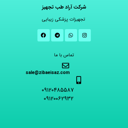
شرکت آراد طب تجهیز
تجهیزات پزشکی زیبایی
تماس با ما
sale@zibaeisaz.com
09120485587
09120062932